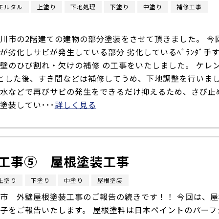
モルタル
上塗り
下地処理
下塗り
中塗り
補修工事
川市の2階建ての建物の部分塗装をさせて頂きました。 今
が劣化しサビが発生している部分 劣化しているﾍﾞﾗﾝﾀﾞ手
壁のひび割れ・欠けの補修 の工事をいたしました。 ケレ
落とした後、すき間などは補修してうめ、下地調整を行いま
水などで再びサビの発生をできるだけ抑えるため、さび止
塗装してい･･･
詳しく見る
工事⑤ 屋根塗装工事
上塗り
下塗り
中塗り
屋根塗装
市 外壁屋根塗装工事のご報告の続きです！！ 今回は、屋
子をご報告いたします。 屋根塗料は日本ペイントのパーフ