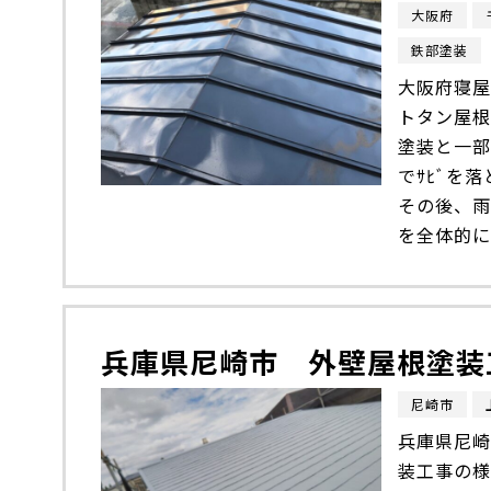
大阪府
鉄部塗装
大阪府寝屋
トタン屋根
塗装と一部
でｻﾋﾞを
その後、雨
を全体的に
兵庫県尼崎市 外壁屋根塗装
尼崎市
兵庫県尼崎
装工事の様