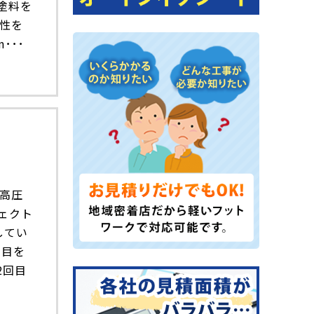
塗料を
性を
m･･･
高圧
ェクト
してい
回目を
2回目