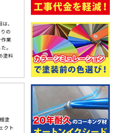
回は、
すりの
ン作業
した。
め塗料
根塗
ェクト