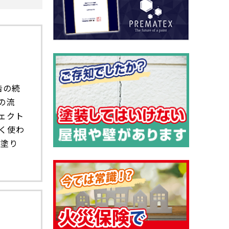
告の続
の流
ェクト
く使わ
下塗り