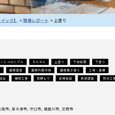
ーイック】
>
現場レポート
>
上塗り
レートコロニアル
モルタル
上塗り
下地処理
下塗り
事
屋根塗装
屋根外壁点検
屋根葺き替え
工場・倉庫
談会
補修工事
見積もり
足場仮設
鉄部塗装
防水工
大阪市
泉大津市
守口市
寝屋川市
交野市