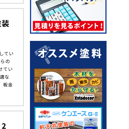
塗装
してい
ちらの
せてい
適な
、板金
2