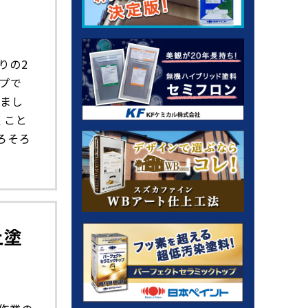
りの2
プで
きまし
くこと
ろそろ
上塗