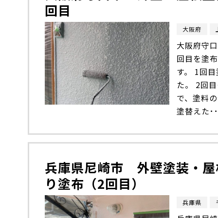
回目
大阪府
大阪府守口
回目を塗布
す。 1回
た。 2回
で、塗料の
塗替えた･･
兵庫県尼崎市 外壁塗装・屋
り塗布（2回目）
兵庫県