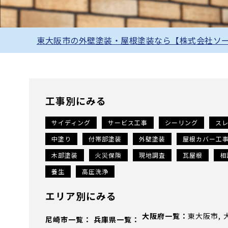
東大阪市の外壁塗装・屋根塗装なら【株式会社ソ
工事別にみる
サイディング
サービス工事
シーリング
ス
中塗り
付帯部塗装
外壁塗装
屋根カバー工
木部塗装
火災保険
現地調査
瓦屋根
相
養生
高圧洗浄
エリア別にみる
大阪府
東大阪市
尼崎市
兵庫県