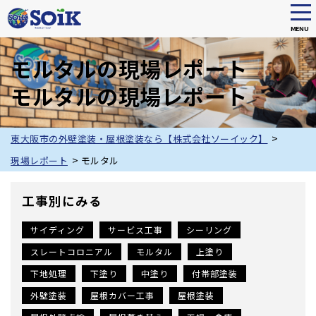
tog
nav
MENU
Skip
to
モルタルの現場レポート
main
モルタルの現場レポート
content
>
東大阪市の外壁塗装・屋根塗装なら【株式会社ソーイック】
>
現場レポート
モルタル
工事別にみる
サイディング
サービス工事
シーリング
スレートコロニアル
モルタル
上塗り
下地処理
下塗り
中塗り
付帯部塗装
外壁塗装
屋根カバー工事
屋根塗装