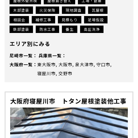
屋根外壁点検
屋根葺き替え
工場・倉庫
木部塗装
火災保険
現地調査
瓦屋根
相談会
補修工事
見積もり
足場仮設
鉄部塗装
防水工事
養生
高圧洗浄
エリア別にみる
尼崎市
兵庫県
大阪府
東大阪市
大阪市
泉大津市
守口市
寝屋川市
交野市
大阪府寝屋川市 トタン屋根塗装他工事