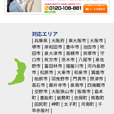
対応エリア
兵庫県
大阪府
東大阪市
大阪市
堺市
岸和田市
豊中市
池田市
吹
田市
泉大津市
高槻市
貝塚市
守
口市
枚方市
茨木市
八尾市
泉佐
野市
富田林市
寝屋川市
河内長野
市
松原市
大東市
和泉市
箕面市
柏原市
羽曳野市
門真市
摂津市
高石市
藤井寺市
泉南市
四條畷市
交野市
大阪狭山市
阪南市
島本
町
豊能町
能勢町
忠岡町
熊取町
田尻町
岬町
太子町
河南町
千
早赤阪村