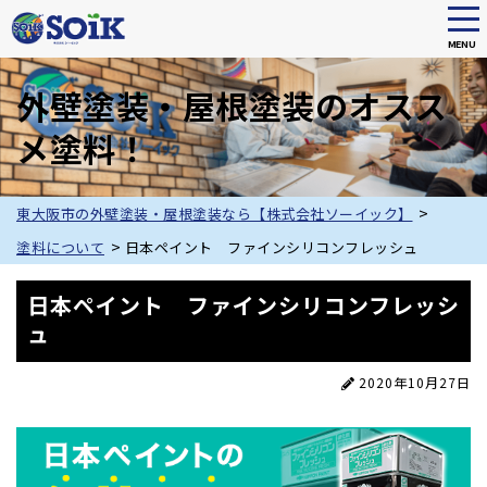
tog
nav
MENU
Skip
to
外壁塗装・屋根塗装のオスス
main
メ塗料！
content
>
東大阪市の外壁塗装・屋根塗装なら【株式会社ソーイック】
>
塗料について
日本ペイント ファインシリコンフレッシュ
日本ペイント ファインシリコンフレッシ
ュ
2020年10月27日