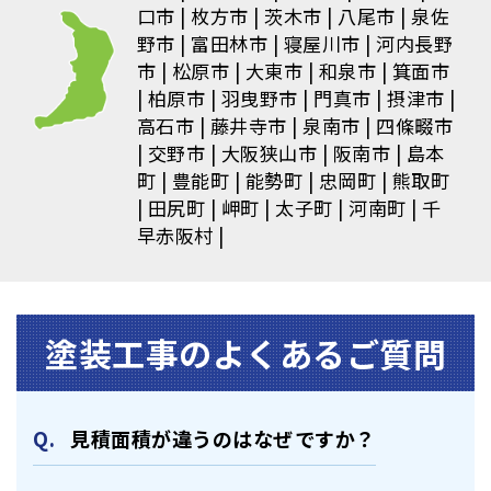
口市
枚方市
茨木市
八尾市
泉佐
野市
富田林市
寝屋川市
河内長野
市
松原市
大東市
和泉市
箕面市
柏原市
羽曳野市
門真市
摂津市
高石市
藤井寺市
泉南市
四條畷市
交野市
大阪狭山市
阪南市
島本
町
豊能町
能勢町
忠岡町
熊取町
田尻町
岬町
太子町
河南町
千
早赤阪村
塗装⼯事のよくあるご質問
⾒積⾯積が違うのはなぜですか？