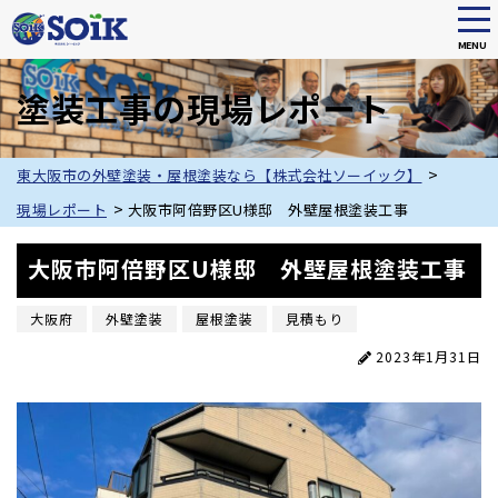
tog
nav
MENU
Skip
to
塗装工事の現場レポート
main
content
>
東大阪市の外壁塗装・屋根塗装なら【株式会社ソーイック】
>
現場レポート
大阪市阿倍野区U様邸 外壁屋根塗装工事
大阪市阿倍野区U様邸 外壁屋根塗装工事
大阪府
外壁塗装
屋根塗装
見積もり
2023年1月31日