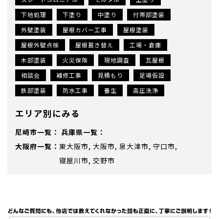
下地処理
下塗り
中塗り
付帯部塗装
外壁塗装
屋根カバー工事
屋根塗装
屋根外壁点検
屋根葺き替え
工場・倉庫
木部塗装
火災保険
現地調査
瓦屋根
相談会
補修工事
見積もり
足場仮設
鉄部塗装
防水工事
養生
高圧洗浄
エリア別にみる
尼崎市
兵庫県
大阪府
東大阪市
大阪市
泉大津市
守口市
寝屋川市
交野市