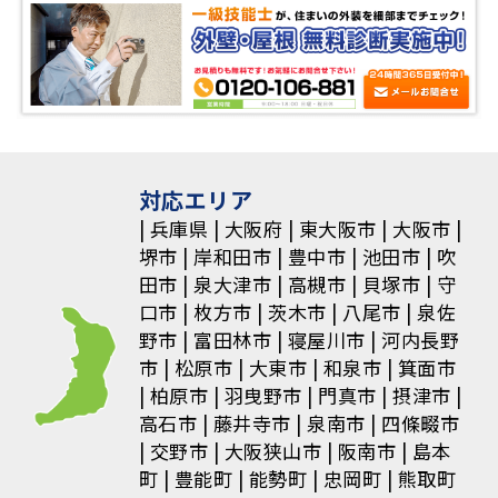
対応エリア
兵庫県
大阪府
東大阪市
大阪市
堺市
岸和田市
豊中市
池田市
吹
田市
泉大津市
高槻市
貝塚市
守
口市
枚方市
茨木市
八尾市
泉佐
野市
富田林市
寝屋川市
河内長野
市
松原市
大東市
和泉市
箕面市
柏原市
羽曳野市
門真市
摂津市
高石市
藤井寺市
泉南市
四條畷市
交野市
大阪狭山市
阪南市
島本
町
豊能町
能勢町
忠岡町
熊取町