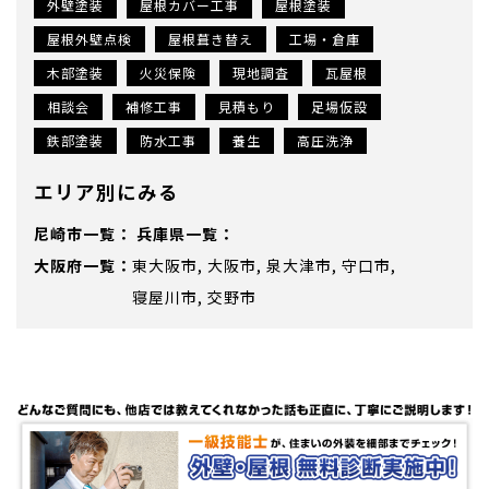
外壁塗装
屋根カバー工事
屋根塗装
屋根外壁点検
屋根葺き替え
工場・倉庫
木部塗装
火災保険
現地調査
瓦屋根
相談会
補修工事
見積もり
足場仮設
鉄部塗装
防水工事
養生
高圧洗浄
エリア別にみる
尼崎市
兵庫県
大阪府
東大阪市
大阪市
泉大津市
守口市
寝屋川市
交野市