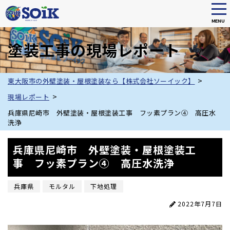
tog
nav
MENU
Skip
to
塗装工事の現場レポート
main
content
>
東大阪市の外壁塗装・屋根塗装なら【株式会社ソーイック】
>
現場レポート
兵庫県尼崎市 外壁塗装・屋根塗装工事 フッ素プラン④ 高圧水
洗浄
兵庫県尼崎市 外壁塗装・屋根塗装工
事 フッ素プラン④ 高圧水洗浄
兵庫県
モルタル
下地処理
2022年7月7日