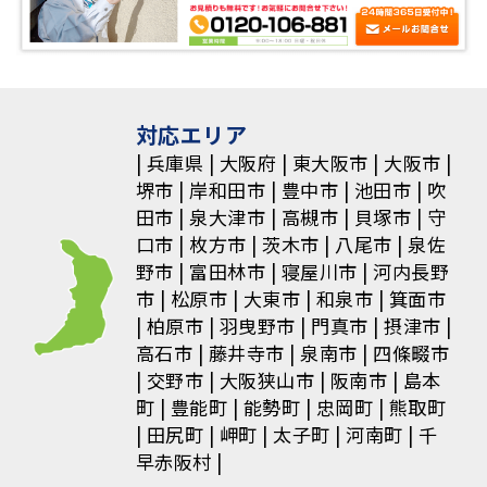
対応エリア
兵庫県
大阪府
東大阪市
大阪市
堺市
岸和田市
豊中市
池田市
吹
田市
泉大津市
高槻市
貝塚市
守
口市
枚方市
茨木市
八尾市
泉佐
野市
富田林市
寝屋川市
河内長野
市
松原市
大東市
和泉市
箕面市
柏原市
羽曳野市
門真市
摂津市
高石市
藤井寺市
泉南市
四條畷市
交野市
大阪狭山市
阪南市
島本
町
豊能町
能勢町
忠岡町
熊取町
田尻町
岬町
太子町
河南町
千
早赤阪村