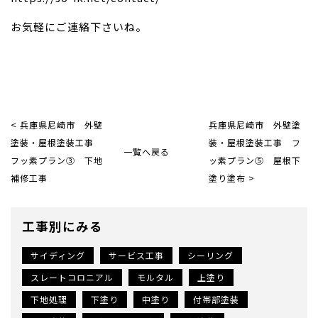
お気軽にご連絡下さいね。
< 兵庫県尼崎市 外壁
兵庫県尼崎市 外壁塗
塗装・屋根塗装工事
装・屋根塗装工事 フ
一覧へ戻る
フッ素プラン③ 下地
ッ素プラン⑤ 屋根下
補修工事
塗り塗布 >
工事別にみる
サイディング
サービス工事
シーリング
スレートコロニアル
モルタル
上塗り
下地処理
下塗り
中塗り
付帯部塗装