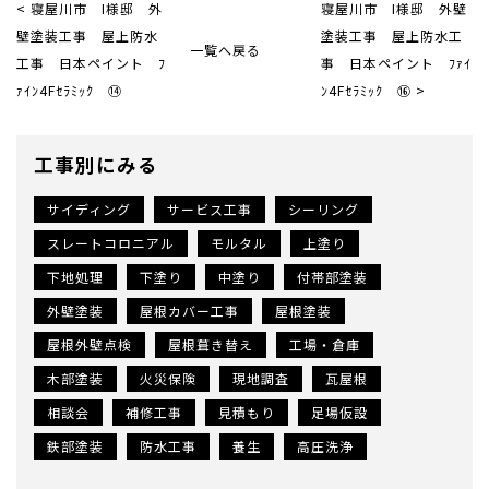
< 寝屋川市 I様邸 外
寝屋川市 I様邸 外壁
壁塗装工事 屋上防水
塗装工事 屋上防水工
一覧へ戻る
工事 日本ペイント ﾌ
事 日本ペイント ﾌｧｲ
ｧｲﾝ4Fｾﾗﾐｯｸ ⑭
ﾝ4Fｾﾗﾐｯｸ ⑯ >
工事別にみる
サイディング
サービス工事
シーリング
スレートコロニアル
モルタル
上塗り
下地処理
下塗り
中塗り
付帯部塗装
外壁塗装
屋根カバー工事
屋根塗装
屋根外壁点検
屋根葺き替え
工場・倉庫
木部塗装
火災保険
現地調査
瓦屋根
相談会
補修工事
見積もり
足場仮設
鉄部塗装
防水工事
養生
高圧洗浄