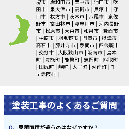
堺市
岸和田市
豊中市
池田市
吹
田市
泉大津市
高槻市
貝塚市
守
口市
枚方市
茨木市
八尾市
泉佐
野市
富田林市
寝屋川市
河内長野
市
松原市
大東市
和泉市
箕面市
柏原市
羽曳野市
門真市
摂津市
高石市
藤井寺市
泉南市
四條畷市
交野市
大阪狭山市
阪南市
島本
町
豊能町
能勢町
忠岡町
熊取町
田尻町
岬町
太子町
河南町
千
早赤阪村
塗装⼯事のよくあるご質問
⾒積⾯積が違うのはなぜですか？