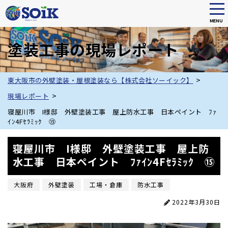
tog
nav
MENU
Skip
to
塗装工事の現場レポート
main
content
>
東大阪市の外壁塗装・屋根塗装なら【株式会社ソーイック】
>
現場レポート
寝屋川市 I様邸 外壁塗装工事 屋上防水工事 日本ペイント ﾌｧ
ｲﾝ4Fｾﾗﾐｯｸ ⑮
寝屋川市 I様邸 外壁塗装工事 屋上防
水工事 日本ペイント ﾌｧｲﾝ4Fｾﾗﾐｯｸ ⑮
大阪府
外壁塗装
工場・倉庫
防水工事
2022年3月30日