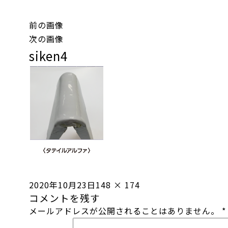
前の画像
次の画像
siken4
投
フ
2020年10月23日
148 × 174
コメントを残す
稿
ル
メールアドレスが公開されることはありません。
*
日:
サ
イ