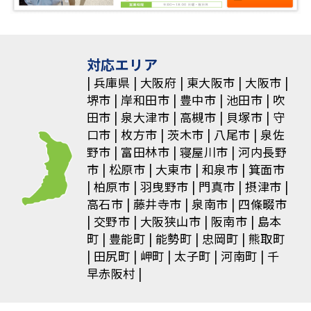
ゲ
ー
シ
対応エリア
ョ
兵庫県
大阪府
東大阪市
大阪市
堺市
岸和田市
豊中市
池田市
吹
ン
田市
泉大津市
高槻市
貝塚市
守
口市
枚方市
茨木市
八尾市
泉佐
野市
富田林市
寝屋川市
河内長野
市
松原市
大東市
和泉市
箕面市
柏原市
羽曳野市
門真市
摂津市
高石市
藤井寺市
泉南市
四條畷市
交野市
大阪狭山市
阪南市
島本
町
豊能町
能勢町
忠岡町
熊取町
田尻町
岬町
太子町
河南町
千
早赤阪村