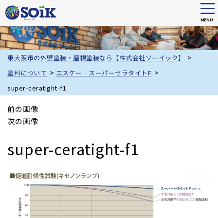
tog
nav
MENU
Skip
to
main
>
東大阪市の外壁塗装・屋根塗装なら【株式会社ソーイック】
content
>
>
塗料について
エスケー スーパーセラタイトF
super-ceratight-f1
前の画像
次の画像
super-ceratight-f1