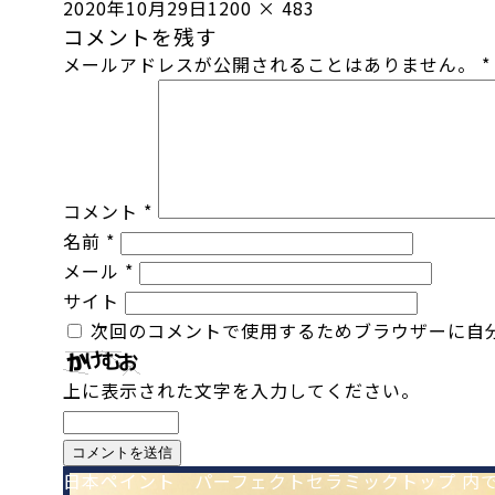
投
フ
2020年10月29日
1200 × 483
コメントを残す
稿
ル
メールアドレスが公開されることはありません。
*
日:
サ
イ
ズ
コメント
*
名前
*
メール
*
サイト
次回のコメントで使用するためブラウザーに自
上に表示された文字を入力してください。
日本ペイント パーフェクトセラミックトップ
内