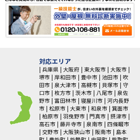
ナ
ビ
ゲ
ー
シ
対応エリア
ョ
兵庫県
大阪府
東大阪市
大阪市
堺市
岸和田市
豊中市
池田市
吹
ン
田市
泉大津市
高槻市
貝塚市
守
口市
枚方市
茨木市
八尾市
泉佐
野市
富田林市
寝屋川市
河内長野
市
松原市
大東市
和泉市
箕面市
柏原市
羽曳野市
門真市
摂津市
高石市
藤井寺市
泉南市
四條畷市
交野市
大阪狭山市
阪南市
島本
町
豊能町
能勢町
忠岡町
熊取町