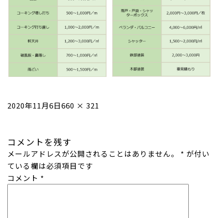
投
フ
2020年11月6日
660 × 321
稿
ル
日:
サ
コメントを残す
イ
メールアドレスが公開されることはありません。
ズ
*
が付い
ている欄は必須項目です
コメント
*