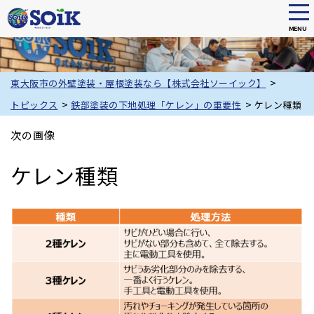
tog
nav
MENU
Skip
to
main
>
東大阪市の外壁塗装・屋根塗装なら【株式会社ソーイック】
content
>
>
トピックス
鉄部塗装の下地処理「ケレン」の重要性
ケレン種類
次の画像
ケレン種類