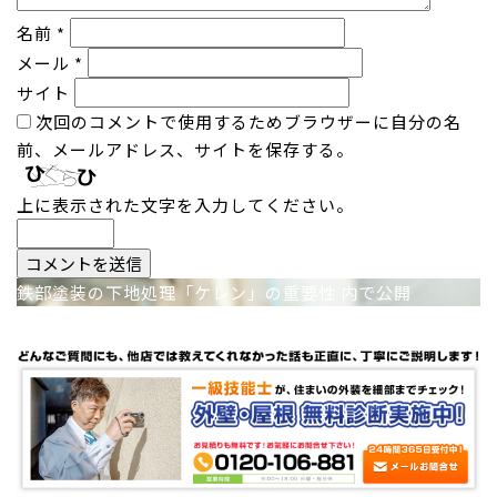
名前
*
メール
*
サイト
次回のコメントで使用するためブラウザーに自分の名
前、メールアドレス、サイトを保存する。
上に表示された文字を入力してください。
投
鉄部塗装の下地処理「ケレン」の重要性
内で公開
稿
ナ
ビ
ゲ