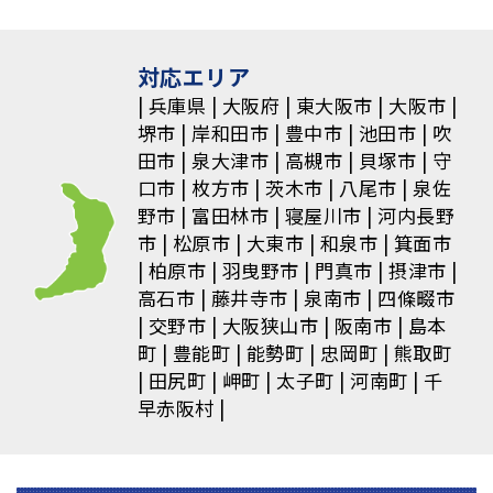
ー
シ
対応エリア
ョ
兵庫県
大阪府
東大阪市
大阪市
堺市
岸和田市
豊中市
池田市
吹
ン
田市
泉大津市
高槻市
貝塚市
守
口市
枚方市
茨木市
八尾市
泉佐
野市
富田林市
寝屋川市
河内長野
市
松原市
大東市
和泉市
箕面市
柏原市
羽曳野市
門真市
摂津市
高石市
藤井寺市
泉南市
四條畷市
交野市
大阪狭山市
阪南市
島本
町
豊能町
能勢町
忠岡町
熊取町
田尻町
岬町
太子町
河南町
千
早赤阪村