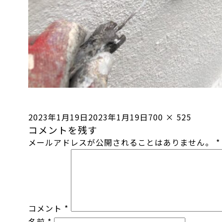
投
フ
2023年1月19日
2023年1月19日
700 × 525
コメントを残す
稿
ル
メールアドレスが公開されることはありません。
*
日:
サ
イ
ズ
コメント
*
名前
*