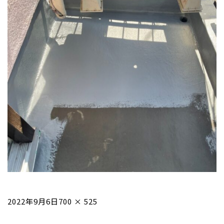
投
フ
2022年9月6日
700 × 525
稿
ル