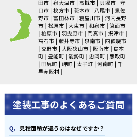
田市
泉大津市
高槻市
貝塚市
守
口市
枚方市
茨木市
八尾市
泉佐
野市
富田林市
寝屋川市
河内長野
市
松原市
大東市
和泉市
箕面市
柏原市
羽曳野市
門真市
摂津市
高石市
藤井寺市
泉南市
四條畷市
交野市
大阪狭山市
阪南市
島本
町
豊能町
能勢町
忠岡町
熊取町
田尻町
岬町
太子町
河南町
千
早赤阪村
塗装⼯事のよくあるご質問
⾒積⾯積が違うのはなぜですか？