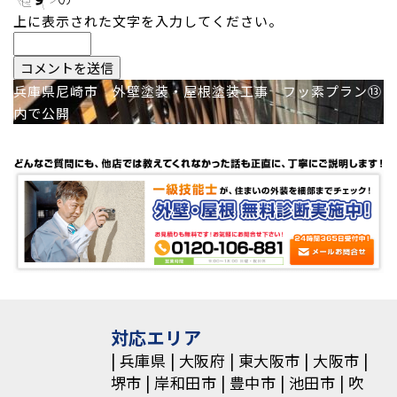
上に表示された文字を入力してください。
投
兵庫県尼崎市 外壁塗装・屋根塗装工事 フッ素プラン⑬ ﾍﾞ
内で公開
稿
ナ
ビ
ゲ
ー
シ
ョ
対応エリア
兵庫県
大阪府
東大阪市
大阪市
ン
堺市
岸和田市
豊中市
池田市
吹