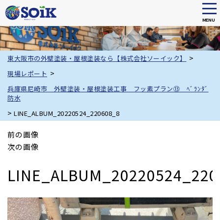
tog
nav
MENU
Skip
to
main
>
東大阪市の外壁塗装・屋根塗装なら【株式会社ソーイック】
content
>
現場レポート
兵庫県尼崎市 外壁塗装・屋根塗装工事 フッ素プラン⑬ ﾍﾞﾗﾝﾀﾞ
防水
>
LINE_ALBUM_20220524_220608_8
前の画像
次の画像
LINE_ALBUM_20220524_220