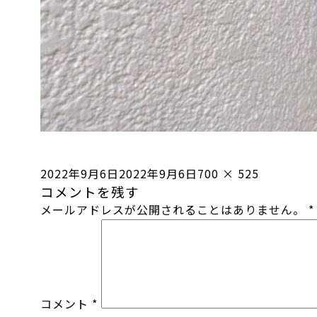
投
フ
2022年9月6日
2022年9月6日
700 × 525
コメントを残す
稿
ル
メールアドレスが公開されることはありません。
*
日:
サ
イ
ズ
コメント
*