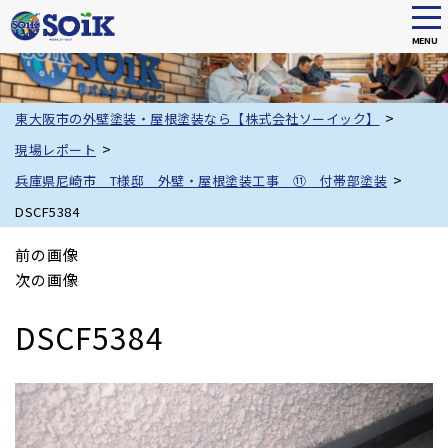
tog
nav
MENU
Skip
to
main
>
東大阪市の外壁塗装・屋根塗装なら【株式会社ソーイック】
content
>
現場レポート
>
兵庫県尼崎市 T様邸 外壁・屋根塗装工事 ⑪ 付帯部塗装
DSCF5384
前の画像
次の画像
DSCF5384