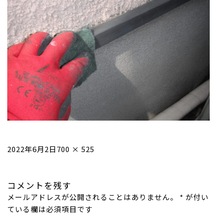
投
フ
2022年6月2日
700 × 525
稿
ル
日:
サ
コメントを残す
イ
メールアドレスが公開されることはありません。
ズ
*
が付い
ている欄は必須項目です