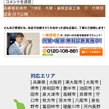
投
兵庫県尼崎市 T様邸 外壁・屋根塗装工事 ⑪ 付帯部
塗装
内で公開
稿
ナ
ビ
ゲ
ー
シ
ョ
対応エリア
兵庫県
大阪府
東大阪市
大阪市
ン
堺市
岸和田市
豊中市
池田市
吹
田市
泉大津市
高槻市
貝塚市
守
口市
枚方市
茨木市
八尾市
泉佐
野市
富田林市
寝屋川市
河内長野