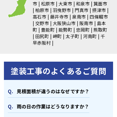
市
松原市
大東市
和泉市
箕面市
柏原市
羽曳野市
門真市
摂津市
高石市
藤井寺市
泉南市
四條畷市
交野市
大阪狭山市
阪南市
島本
町
豊能町
能勢町
忠岡町
熊取町
田尻町
岬町
太子町
河南町
千
早赤阪村
塗装⼯事のよくあるご質問
⾒積⾯積が違うのはなぜですか？
⾬の日の作業はどうなりますか？