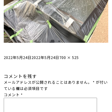
投
フ
2022年5月24日
2022年5月24日
700 × 525
稿
ル
日:
サ
コメントを残す
イ
メールアドレスが公開されることはありません。
ズ
*
が付い
ている欄は必須項目です
コメント
*