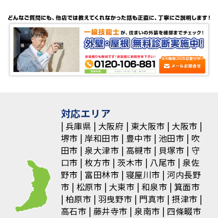
ナ
ビ
ゲ
ー
シ
ョ
対応エリア
兵庫県
大阪府
東大阪市
大阪市
ン
堺市
岸和田市
豊中市
池田市
吹
田市
泉大津市
高槻市
貝塚市
守
口市
枚方市
茨木市
八尾市
泉佐
野市
富田林市
寝屋川市
河内長野
市
松原市
大東市
和泉市
箕面市
柏原市
羽曳野市
門真市
摂津市
高石市
藤井寺市
泉南市
四條畷市