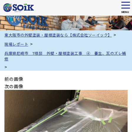
tog
nav
MENU
Skip
to
main
>
東大阪市の外壁塗装・屋根塗装なら【株式会社ソーイック】
content
>
現場レポート
兵庫県尼崎市 T様邸 外壁・屋根塗装工事 ④ 養生、瓦のズレ補
修
>
前の画像
次の画像