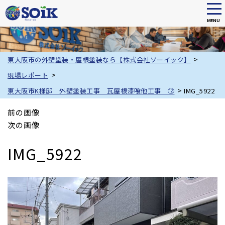
tog
nav
MENU
Skip
to
main
>
東大阪市の外壁塗装・屋根塗装なら【株式会社ソーイック】
content
>
現場レポート
>
東大阪市K様邸 外壁塗装工事 瓦屋根漆喰他工事 ⑫
IMG_5922
前の画像
次の画像
IMG_5922