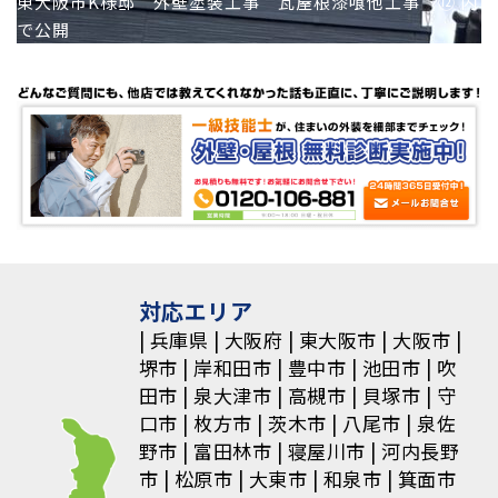
投
東大阪市K様邸 外壁塗装工事 瓦屋根漆喰他工事 ⑫
内
で公開
稿
ナ
ビ
ゲ
ー
シ
ョ
対応エリア
兵庫県
大阪府
東大阪市
大阪市
ン
堺市
岸和田市
豊中市
池田市
吹
田市
泉大津市
高槻市
貝塚市
守
口市
枚方市
茨木市
八尾市
泉佐
野市
富田林市
寝屋川市
河内長野
市
松原市
大東市
和泉市
箕面市