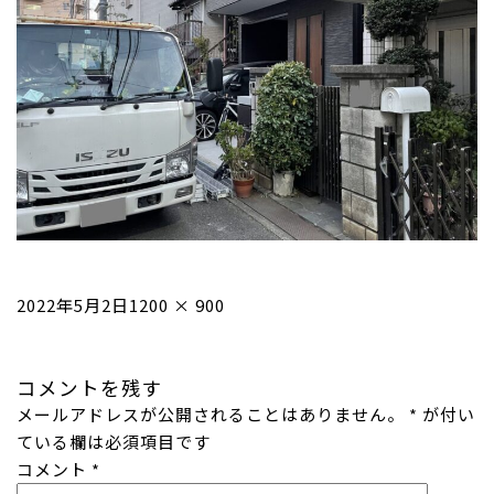
投
フ
2022年5月2日
1200 × 900
稿
ル
日:
サ
コメントを残す
イ
メールアドレスが公開されることはありません。
ズ
*
が付い
ている欄は必須項目です
コメント
*