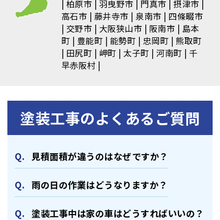
柏原市
羽曳野市
門真市
摂津市
高石市
藤井寺市
泉南市
四條畷市
交野市
大阪狭山市
阪南市
島本
町
豊能町
能勢町
忠岡町
熊取町
田尻町
岬町
太子町
河南町
千
早赤阪村
塗装⼯事のよくあるご質問
⾒積⾯積が違うのはなぜですか？
⾬の日の作業はどうなりますか？
塗装⼯事中は家の⾞はどうすればいいの？