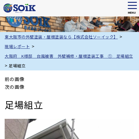
tog
nav
MENU
Skip
to
main
>
東大阪市の外壁塗装・屋根塗装なら【株式会社ソーイック】
content
>
現場レポート
大阪府 K様邸 台風被害 外壁補修・屋根塗装工事 ① 足場組立
>
足場組立
前の画像
次の画像
足場組立