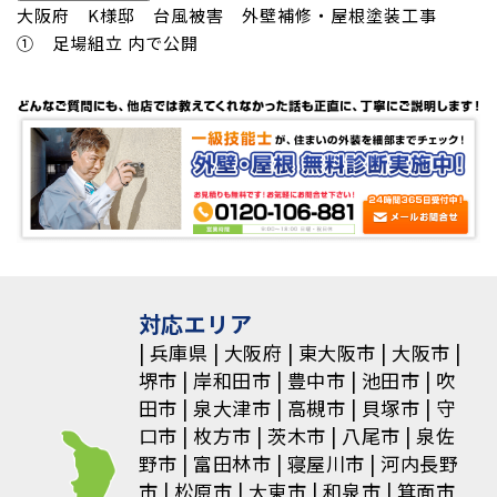
投
大阪府 K様邸 台風被害 外壁補修・屋根塗装工事
① 足場組立
内で公開
稿
ナ
ビ
ゲ
ー
シ
ョ
対応エリア
兵庫県
大阪府
東大阪市
大阪市
ン
堺市
岸和田市
豊中市
池田市
吹
田市
泉大津市
高槻市
貝塚市
守
口市
枚方市
茨木市
八尾市
泉佐
野市
富田林市
寝屋川市
河内長野
市
松原市
大東市
和泉市
箕面市