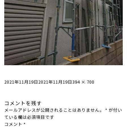
投
フ
2021年11月19日
2021年11月19日
394 × 700
稿
ル
日:
サ
コメントを残す
イ
メールアドレスが公開されることはありません。
ズ
*
が付い
ている欄は必須項目です
コメント
*