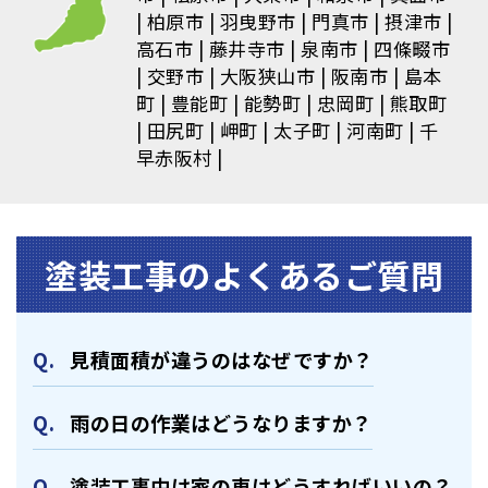
柏原市
羽曳野市
門真市
摂津市
高石市
藤井寺市
泉南市
四條畷市
交野市
大阪狭山市
阪南市
島本
町
豊能町
能勢町
忠岡町
熊取町
田尻町
岬町
太子町
河南町
千
早赤阪村
塗装⼯事のよくあるご質問
⾒積⾯積が違うのはなぜですか？
⾬の日の作業はどうなりますか？
塗装⼯事中は家の⾞はどうすればいいの？