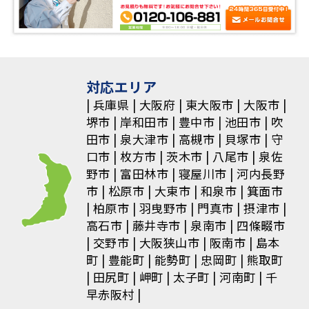
ゲ
ー
シ
ョ
対応エリア
兵庫県
大阪府
東大阪市
大阪市
ン
堺市
岸和田市
豊中市
池田市
吹
田市
泉大津市
高槻市
貝塚市
守
口市
枚方市
茨木市
八尾市
泉佐
野市
富田林市
寝屋川市
河内長野
市
松原市
大東市
和泉市
箕面市
柏原市
羽曳野市
門真市
摂津市
高石市
藤井寺市
泉南市
四條畷市
交野市
大阪狭山市
阪南市
島本
町
豊能町
能勢町
忠岡町
熊取町
田尻町
岬町
太子町
河南町
千
早赤阪村