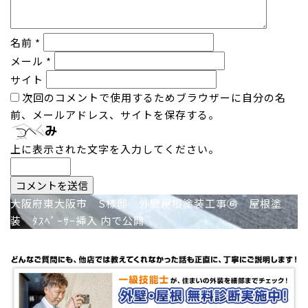
名前
*
メール
*
サイト
次回のコメントで使用するためブラウザーに自分の名
前、メールアドレス、サイトを保存する。
上に表示された文字を入力してください。
投
大阪府東大阪市 S様邸 外壁屋根塗装工事⑥ 屋根塗
装 ﾀｽﾍﾟｰｻｰ挿入
内で公開
稿
ナ
ビ