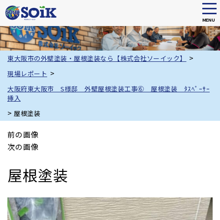
tog
nav
MENU
Skip
to
main
>
東大阪市の外壁塗装・屋根塗装なら【株式会社ソーイック】
content
>
現場レポート
大阪府東大阪市 S様邸 外壁屋根塗装工事⑥ 屋根塗装 ﾀｽﾍﾟｰｻｰ
挿入
>
屋根塗装
前の画像
次の画像
屋根塗装