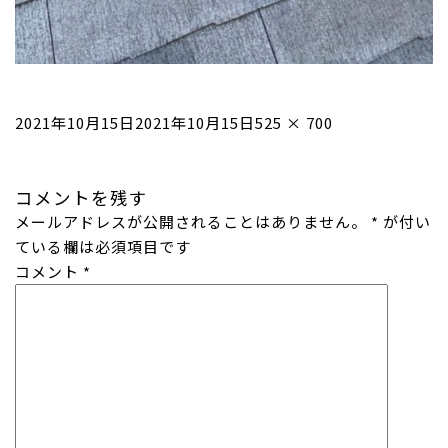
投
フ
2021年10月15日
2021年10月15日
525 × 700
稿
ル
日:
サ
コメントを残す
イ
メールアドレスが公開されることはありません。
ズ
*
が付い
ている欄は必須項目です
コメント
*