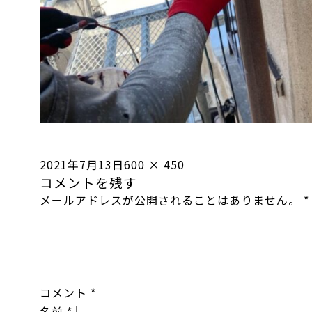
投
フ
2021年7月13日
600 × 450
コメントを残す
稿
ル
メールアドレスが公開されることはありません。
*
日:
サ
イ
ズ
コメント
*
名前
*