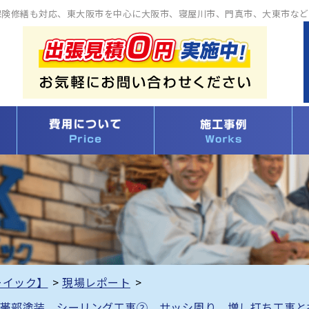
保険修繕も対応、東大阪市を中心に大阪市、寝屋川市、門真市、大東市など
ーイック】
>
現場レポート
>
付帯部塗装 シーリング工事② サッシ周り 増し打ち工事と