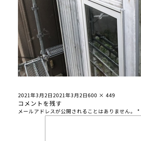
投
フ
2021年3月2日
2021年3月2日
600 × 449
コメントを残す
稿
ル
メールアドレスが公開されることはありません。
*
日:
サ
イ
ズ