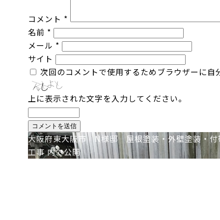
コメント
*
名前
*
メール
*
サイト
次回のコメントで使用するためブラウザーに自
上に表示された文字を入力してください。
投
大阪府東大阪市 N様邸 屋根塗装・外壁塗装・付
工事
内で公開
稿
ナ