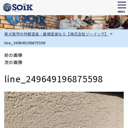
tog
nav
MENU
Skip
to
main
>
東大阪市の外壁塗装・屋根塗装なら【株式会社ソーイック】
content
line_249649196875598
前の画像
次の画像
line_249649196875598