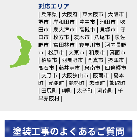
シ
対応エリア
ョ
兵庫県
大阪府
東大阪市
大阪市
堺市
岸和田市
豊中市
池田市
吹
ン
田市
泉大津市
高槻市
貝塚市
守
口市
枚方市
茨木市
八尾市
泉佐
野市
富田林市
寝屋川市
河内長野
市
松原市
大東市
和泉市
箕面市
柏原市
羽曳野市
門真市
摂津市
高石市
藤井寺市
泉南市
四條畷市
交野市
大阪狭山市
阪南市
島本
町
豊能町
能勢町
忠岡町
熊取町
田尻町
岬町
太子町
河南町
千
早赤阪村
塗装⼯事のよくあるご質問