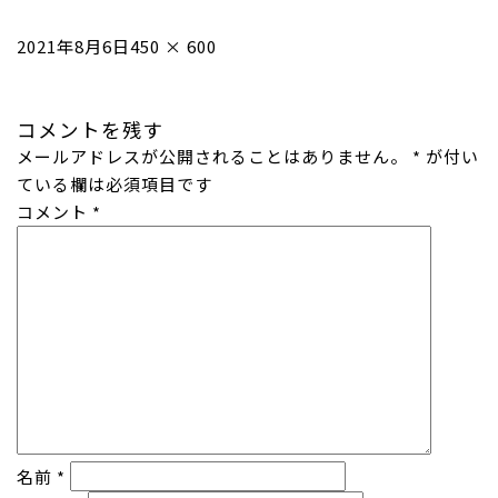
投
フ
2021年8月6日
450 × 600
稿
ル
日:
サ
コメントを残す
イ
メールアドレスが公開されることはありません。
ズ
*
が付い
ている欄は必須項目です
コメント
*
名前
*