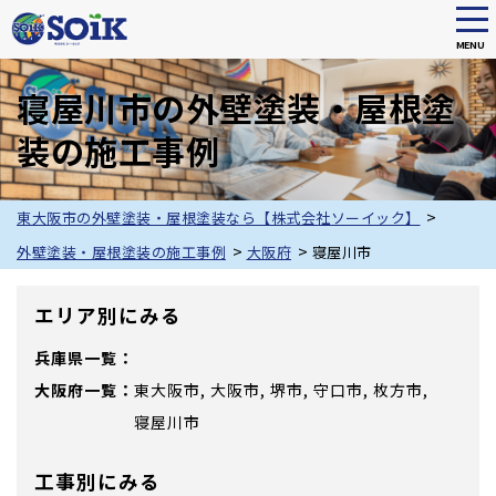
tog
nav
MENU
Skip
to
寝屋川市の外壁塗装・屋根塗
main
装の施工事例
content
>
東大阪市の外壁塗装・屋根塗装なら【株式会社ソーイック】
>
>
外壁塗装・屋根塗装の施工事例
大阪府
寝屋川市
エリア別にみる
兵庫県
大阪府
東大阪市
大阪市
堺市
守口市
枚方市
寝屋川市
工事別にみる