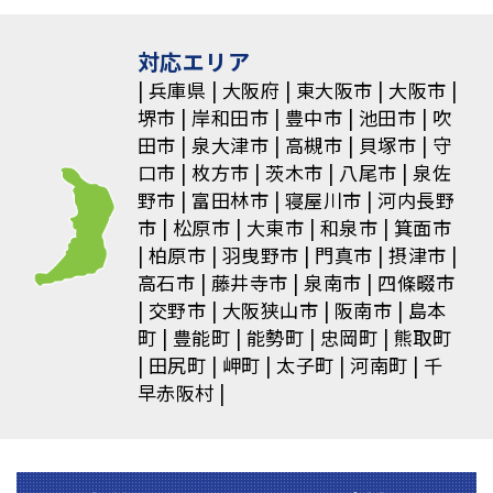
対応エリア
兵庫県
大阪府
東大阪市
大阪市
堺市
岸和田市
豊中市
池田市
吹
田市
泉大津市
高槻市
貝塚市
守
口市
枚方市
茨木市
八尾市
泉佐
野市
富田林市
寝屋川市
河内長野
市
松原市
大東市
和泉市
箕面市
柏原市
羽曳野市
門真市
摂津市
高石市
藤井寺市
泉南市
四條畷市
交野市
大阪狭山市
阪南市
島本
町
豊能町
能勢町
忠岡町
熊取町
田尻町
岬町
太子町
河南町
千
早赤阪村