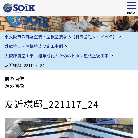
tog
nav
MENU
Skip
to
main
>
東大阪市の外壁塗装・屋根塗装なら【株式会社ソーイック】
content
>
外壁塗装・屋根塗装の施工事例
>
大阪府寝屋川市 経年劣化のためのトタン屋根塗装工事
友近様邸_221117_24
前の画像
次の画像
友近様邸_221117_24