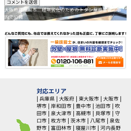
投
大阪府寝屋川市 経年劣化のためのトタン屋根塗装工事
内で公開
稿
ナ
ビ
ゲ
ー
シ
ョ
対応エリア
兵庫県
大阪府
東大阪市
大阪市
ン
堺市
岸和田市
豊中市
池田市
吹
田市
泉大津市
高槻市
貝塚市
守
口市
枚方市
茨木市
八尾市
泉佐
野市
富田林市
寝屋川市
河内長野