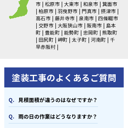
市
松原市
大東市
和泉市
箕面市
柏原市
羽曳野市
門真市
摂津市
高石市
藤井寺市
泉南市
四條畷市
交野市
大阪狭山市
阪南市
島本
町
豊能町
能勢町
忠岡町
熊取町
田尻町
岬町
太子町
河南町
千
早赤阪村
塗装⼯事のよくあるご質問
⾒積⾯積が違うのはなぜですか？
⾬の日の作業はどうなりますか？