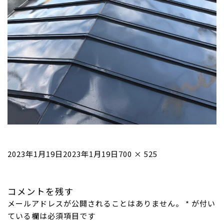
投
フ
2023年1月19日
2023年1月19日
700 × 525
稿
ル
日:
サ
コメントを残す
イ
メールアドレスが公開されることはありません。
ズ
*
が付い
ている欄は必須項目です