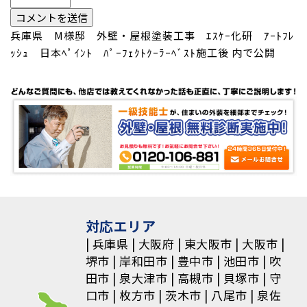
投
兵庫県 M様邸 外壁・屋根塗装工事 ｴｽｹｰ化研 ｱｰﾄﾌﾚ
ｯｼｭ 日本ﾍﾟｲﾝﾄ ﾊﾟｰﾌｪｸﾄｸｰﾗｰﾍﾞｽﾄ施工後
内で公開
稿
ナ
ビ
ゲ
ー
シ
ョ
対応エリア
兵庫県
大阪府
東大阪市
大阪市
ン
堺市
岸和田市
豊中市
池田市
吹
田市
泉大津市
高槻市
貝塚市
守
口市
枚方市
茨木市
八尾市
泉佐