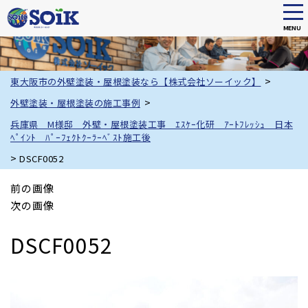
tog
nav
MENU
Skip
to
main
>
東大阪市の外壁塗装・屋根塗装なら【株式会社ソーイック】
content
>
外壁塗装・屋根塗装の施工事例
兵庫県 M様邸 外壁・屋根塗装工事 ｴｽｹｰ化研 ｱｰﾄﾌﾚｯｼｭ 日本
ﾍﾟｲﾝﾄ ﾊﾟｰﾌｪｸﾄｸｰﾗｰﾍﾞｽﾄ施工後
>
DSCF0052
前の画像
次の画像
DSCF0052