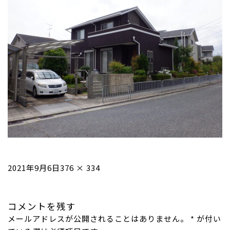
投
フ
2021年9月6日
376 × 334
稿
ル
日:
サ
コメントを残す
イ
メールアドレスが公開されることはありません。
ズ
*
が付い