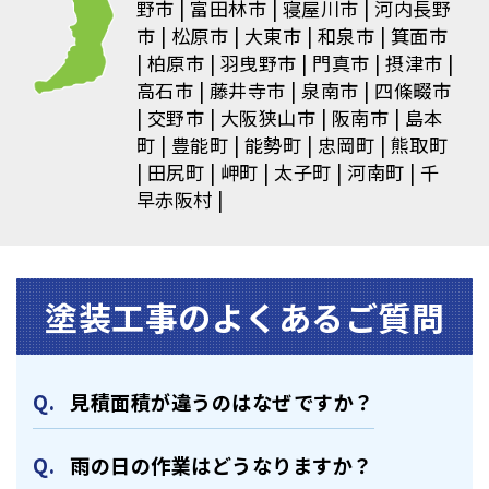
野市
富田林市
寝屋川市
河内長野
市
松原市
大東市
和泉市
箕面市
柏原市
羽曳野市
門真市
摂津市
高石市
藤井寺市
泉南市
四條畷市
交野市
大阪狭山市
阪南市
島本
町
豊能町
能勢町
忠岡町
熊取町
田尻町
岬町
太子町
河南町
千
早赤阪村
塗装⼯事のよくあるご質問
⾒積⾯積が違うのはなぜですか？
⾬の日の作業はどうなりますか？