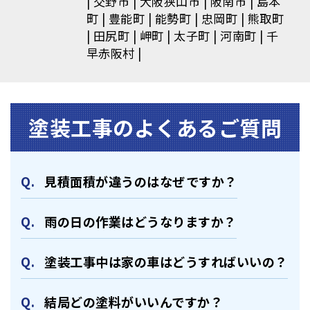
交野市
大阪狭山市
阪南市
島本
町
豊能町
能勢町
忠岡町
熊取町
田尻町
岬町
太子町
河南町
千
早赤阪村
塗装⼯事のよくあるご質問
⾒積⾯積が違うのはなぜですか？
⾬の日の作業はどうなりますか？
塗装⼯事中は家の⾞はどうすればいいの？
結局どの塗料がいいんですか？