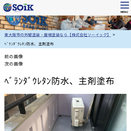
tog
nav
MENU
Skip
to
main
>
東大阪市の外壁塗装・屋根塗装なら【株式会社ソーイック】
content
ﾍﾞﾗﾝﾀﾞｳﾚﾀﾝ防水、主剤塗布
前の画像
次の画像
ﾍﾞﾗﾝﾀﾞｳﾚﾀﾝ防水、主剤塗布