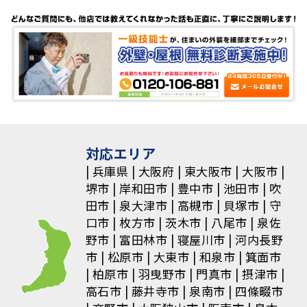
稿
ナ
ビ
ゲ
ー
シ
対応エリア
ョ
兵庫県
大阪府
東大阪市
大阪市
堺市
岸和田市
豊中市
池田市
吹
ン
田市
泉大津市
高槻市
貝塚市
守
口市
枚方市
茨木市
八尾市
泉佐
野市
富田林市
寝屋川市
河内長野
市
松原市
大東市
和泉市
箕面市
柏原市
羽曳野市
門真市
摂津市
高石市
藤井寺市
泉南市
四條畷市