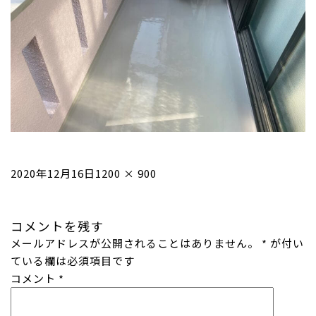
投
フ
2020年12月16日
1200 × 900
稿
ル
日:
サ
コメントを残す
イ
メールアドレスが公開されることはありません。
ズ
*
が付い
ている欄は必須項目です
コメント
*