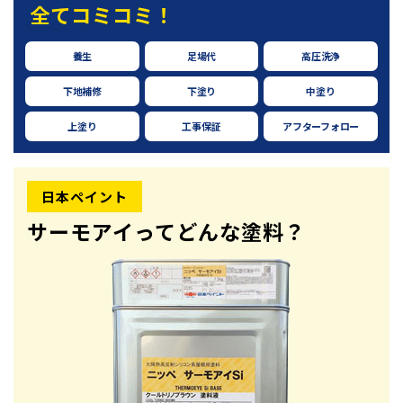
全てコミコミ！
養生
足場代
高圧洗浄
下地補修
下塗り
中塗り
上塗り
工事保証
アフターフォロー
日本ペイント
サーモアイってどんな塗料？