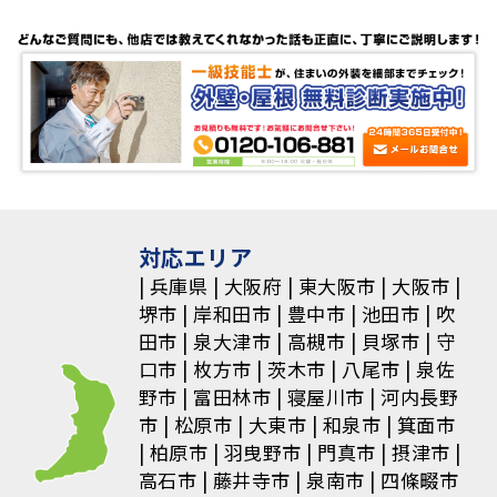
対応エリア
兵庫県
大阪府
東大阪市
大阪市
堺市
岸和田市
豊中市
池田市
吹
田市
泉大津市
高槻市
貝塚市
守
口市
枚方市
茨木市
八尾市
泉佐
野市
富田林市
寝屋川市
河内長野
市
松原市
大東市
和泉市
箕面市
柏原市
羽曳野市
門真市
摂津市
高石市
藤井寺市
泉南市
四條畷市