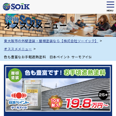
tog
nav
MENU
Skip
to
オススメメニュー
main
content
>
東大阪市の外壁塗装・屋根塗装なら【株式会社ソーイック】
>
オススメメニュー
色も豊富なお手軽遮熱塗料 日本ペイント サーモアイSi