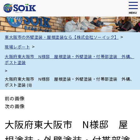
tog
nav
MENU
Skip
to
main
>
東大阪市の外壁塗装・屋根塗装なら【株式会社ソーイック】
content
>
現場レポート
大阪府東大阪市 N様邸 屋根塗装・外壁塗装・付帯部塗装 外構、
ポスト塗装
>
大阪府東大阪市 N様邸 屋根塗装・外壁塗装・付帯部塗装 外構、
ポスト塗装 (8)
前の画像
次の画像
大阪府東大阪市 N様邸 屋