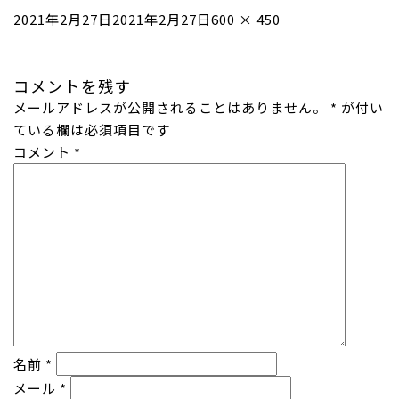
投
フ
2021年2月27日
2021年2月27日
600 × 450
稿
ル
日:
サ
コメントを残す
イ
メールアドレスが公開されることはありません。
ズ
*
が付い
ている欄は必須項目です
コメント
*
名前
*
メール
*