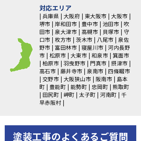
ョ
対応エリア
兵庫県
大阪府
東大阪市
大阪市
ン
堺市
岸和田市
豊中市
池田市
吹
田市
泉大津市
高槻市
貝塚市
守
口市
枚方市
茨木市
八尾市
泉佐
野市
富田林市
寝屋川市
河内長野
市
松原市
大東市
和泉市
箕面市
柏原市
羽曳野市
門真市
摂津市
高石市
藤井寺市
泉南市
四條畷市
交野市
大阪狭山市
阪南市
島本
町
豊能町
能勢町
忠岡町
熊取町
田尻町
岬町
太子町
河南町
千
早赤阪村
塗装⼯事のよくあるご質問