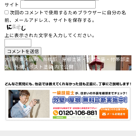
サイト
次回のコメントで使用するためブラウザーに自分の名
前、メールアドレス、サイトを保存する。
上に表示された文字を入力してください。
投
大阪府東大阪市 N様邸 屋根塗装・外壁塗装・付帯部塗
装 外構、ポスト塗装
内で公開
稿
ナ
ビ
ゲ
ー
シ